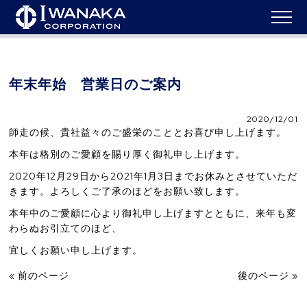
HOME
>
ニュース
>
年末年始 営業日のご案内
年末年始 営業日のご案内
2020/12/01
師走の候、貴社益々のご盛栄のこととお喜び申し上げます。
本年は格別のご愛顧を賜り厚く御礼申し上げます。
2020
年
12
月
29
日から
2021
年
1
月
3
日までお休みとさせていただ
きます。よろしくご了承のほどをお願い致します。
本年中のご愛顧に心より御礼申し上げますとともに、来年も変
わらぬお引立てのほど、
宜しくお願い申し上げます。
« 前のページ
後のページ »