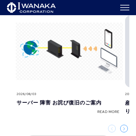
X
I
N
O
V
A
T
I
O
N
選ばれ続ける価値
2026/08/03
2026/
S
E
R
V
I
C
E
サーバー 障害 お詫び復旧のご案内
産経
りま
READ MORE